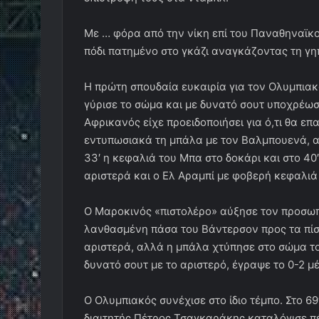
Με … φόρα από την νίκη επί του Παναθηναϊκο
πόδι πατημένο στο γκάζι αναγκάζοντας τη γη
Η πρώτη σπουδαία ευκαιρία για τον Ολυμπιακό
γύρισε το σώμα και με δυνατό σουτ υποχρέω
Αφρικανός είχε προειδοποιήσει για ό,τι θα 
εντυπωσιακά τη μπάλα με τον Βαλμπουενά, α
33′ η κεφαλιά του Μπα στο δοκάρι και στο 40
αριστερά και ο Ελ Αραμπί με φοβερή κεφαλιά 
Ο Μαροκινός «πιστολέρο» αύξησε τον προσωπι
λανθασμένη πάσα του Βάντερσον προς τα πίσ
αριστερά, αλλά η μπάλα χτύπησε στο σώμα του
δυνατό σουτ με το αριστερό, έγραψε το 0-2 
Ο Ολυμπιακός συνέχισε στο ίδιο τέμπο. Στο 6
διαιτητής Πέτρος Τσαγκαράκης καταλόγισε π