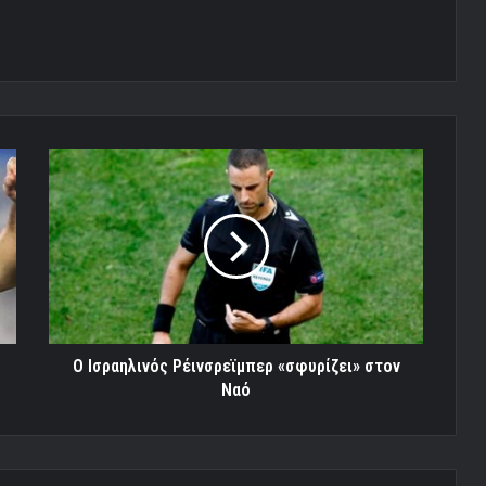
Ο
Ισραηλινός
Ρέινσρεϊμπερ
«σφυρίζει»
στον
Ναό
Ο Ισραηλινός Ρέινσρεϊμπερ «σφυρίζει» στον
Ναό