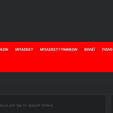
ΙΚΩΝ
ΜΠΑΣΚΕΤ
ΜΠΑΣΚΕΤ ΓΥΝΑΙΚΩΝ
ΒΟΛΕΪ
ΠΟΛΟ
ία με χατ-τρικ Ελ Αραμπί! [Video]