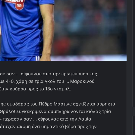
ασε σαν … σίφουνας από την πρωτεύουσα της
ε 4-0, χάρη σε τρία γκολ του … Μαροκινού
Στην κούρσα προς το 18ο νταμπλ.
ς της ομαδάρας του Πέδρο Μαρτίνς σχετίζεται άρρηκτα
 Θρύλο! Συγκεκριμένα συμπληρώνονται κιόλας τρία
ι» πέρασαν σαν … σίφουνας από την Λαμία
πέτυχαν ακόμη ένα σημαντικό βήμα προς την