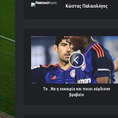
Κώστας Παλαιολόγος
Το
..Να
η
ευκαιρία
και
ποιοι
κέρδισαν
βραβείο
Το ..Να η ευκαιρία και ποιοι κέρδισαν
βραβείο