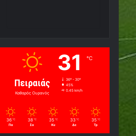
31
℃
Πειραιάς
36º - 30º
45%
0.45 km/h
Καθαρός Ουρανός
36
38
35
33
35
℃
℃
℃
℃
℃
Πα
Σα
Κυ
Δε
Τρ