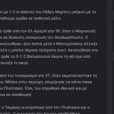
ύ με 1-0 οι παίκτες του Πέδρο Μαρτίνς μπήκαν με το
πεδούχο ομάδα σε παθητικό ρόλο.
 ήρθε από τον Ελ Αραμπί στο 19′, όταν ο Μαροκινός
σε σε δύσκολη απόκρουση τον Θεοδωρόπουλο. Ο
επακολουθήσει. Δύο λεπτά μετά ο Μπουχαλάκης άλλαξε
λλά η μπάλα πέρασε ελάχιστα άουτ. Ακολούθησε στο
′ ήρθε το 0-1. Ο Βαλμπουενά έκανε τη σέντρα από
άνοιξε το σκορ.
κό του λογαριασμό στο 51’, όταν εκμεταλλεύτηκε τη
ω. Μπήκε στην περιοχή, επιχείρησε να κάνει πάσα
 Πλιάτσικα. Έτσι, του στρώθηκε ιδανικά και με
μέσα σε αποθέωση!
9′ ο Τσιμίκας ανατράπηκε από τον Πλιάτσικα και ο
έναλτι. Ο αμυντικός της Λαμίας αποβλήθηκε