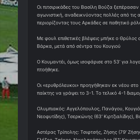
Οι πιτσιρικάδες του Βασίλη Βούζα ξεπέρασαν
αγωνιστική, αναδεικνύοντας πολλές από τις α
περιορίζοντας τους Αρκάδες σε παθητικό ρόλ
Με φουλ επιθετικές βλέψεις μπήκε ο Θρύλος σ
Βάρκα, μετά από σέντρα του Κουγιού
Ο Κουμαντέι, όμως ισοφάρισε στο 53’ για λο
πτοήθηκε.
Οι «ερυθρόλευκοι» προηγήθηκαν εκ νέου στο 63
παίκτης να γράψει το 3-1. Το τελικό 4-1 δια
Ολυμπιακός: Αγγελόπουλος, Πανάγου, Κουγιός
Νεοφυτίδης), Τσερκώνης (63′ Κιρτζιαλίδης), Β
Αστέρας Τρίπολης: Τσιφτσής, Ζήσης (79′ Ζήση
Γλέζος, Τσέκος, Νικολακόπουλος (51′ Κομνην