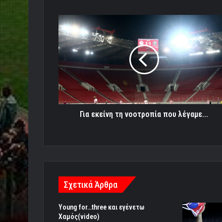
Για
εκείνη
τη
νοοτροπία
που
λέγαμε...
Για εκείνη τη νοοτροπία που λέγαμε...
Σχετικά Άρθρα
Υoung for…three και εγένετω
Χαμός(video)