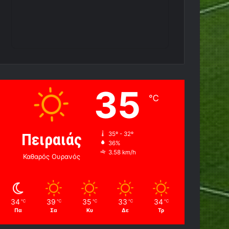
35
℃
Πειραιάς
35º - 32º
36%
3.58 km/h
Καθαρός Ουρανός
34
39
35
33
34
℃
℃
℃
℃
℃
Πα
Σα
Κυ
Δε
Τρ