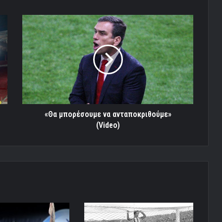
«Θα
μπορέσουμε
να
ανταποκριθούμε»
(Video)
«Θα μπορέσουμε να ανταποκριθούμε»
(Video)