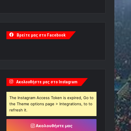
Βρείτε μας στο Facebook
Ακολουθήστε μας στο Instagram
The Instagram Access Token is expired, Go to
the Theme options page > Integrations, to to
refresh it.
Ακολουθήστε μας