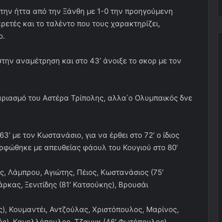
 την ήττα από την Ξάνθη με 1-0 την προηγούμενη
ρετές και το ταλέντο που τους χαρακτηρίζει,
ο.
την αναμέτρηση και στο 43’ άνοιξε το σκορ με τον
γαριασμό του Αστέρα Τρίπολης, αλλα΄ο Ολυμπαικός δνε
’ με τον Κωστανάσιο, για να έρθει στο 72’ ο ίδιος
μορφώθηκε με απευθείας φάουλ του Κουγιού στο 80’
, Λάμπρου, Αγιώτης, Πέιος, Κωστανάσιος (75′
άρκας, Ξενιτίδης (81′ Κατσούκης), Βρουσάι
ς), Κουμαντέι, Αντζούλας, Χριστόπουλος, Μαρίνος,
ός), Κανελλόπουλος, Τζανγκ (46′ Φωτόπουλος)