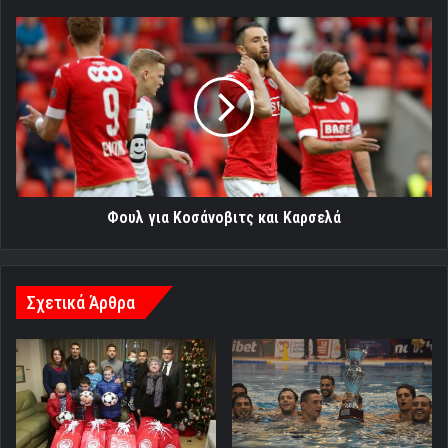
Φουλ
για
Κοσάνοβιτς
και
Καρσελά
Φουλ για Κοσάνοβιτς και Καρσελά
Σχετικά Άρθρα