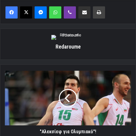
Messenger
WhatsApp
Viber
Κοινοποίηση μέσω ηλεκτρονικού ταχυδρομείου
Εκτύπωση
Redaroume
"Αλεκσίεφ
για
Ολυμπιακό"!
"Αλεκσίεφ για Ολυμπιακό"!