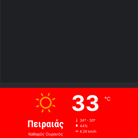
33
℃
Πειραιάς
34º - 30º
44%
6.26 km/h
Καθαρός Ουρανός