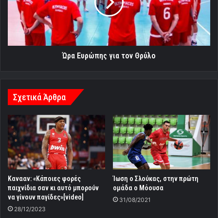
Θρύλο
Ώρα Ευρώπης για τον Θρύλο
Σχετικά Άρθρα
Κανααν: «Κάποιες φορές
Ίωση ο Σλούκας, στην πρώτη
παιχνίδια σαν κι αυτό μπορούν
ομάδα ο Μόουσα
να γίνουν παγίδες»[video]
31/08/2021
28/12/2023