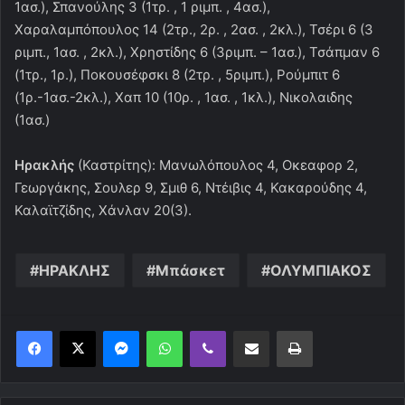
1ασ.), Σπανούλης 3 (1τρ. , 1 ριμπ. , 4ασ.),
Χαραλαμπόπουλος 14 (2τρ., 2ρ. , 2ασ. , 2κλ.), Τσέρι 6 (3
ριμπ., 1ασ. , 2κλ.), Χρηστίδης 6 (3ριμπ. – 1ασ.), Τσάπμαν 6
(1τρ., 1ρ.), Ποκουσέφσκι 8 (2τρ. , 5ριμπ.), Ρούμπιτ 6
(1ρ.-1ασ.-2κλ.), Χαπ 10 (10ρ. , 1ασ. , 1κλ.), Νικολαιδης
(1ασ.)
Ηρακλής
(Καστρίτης): Μανωλόπουλος 4, Οκεαφορ 2,
Γεωργάκης, Σουλερ 9, Σμιθ 6, Ντέιβις 4, Κακαρούδης 4,
Καλαϊτζίδης, Χάνλαν 20(3).
ΗΡΑΚΛΗΣ
Μπάσκετ
ΟΛΥΜΠΙΑΚΟΣ
Messenger
WhatsApp
Viber
Κοινοποίηση μέσω ηλεκτρονικού ταχυδρομείου
Εκτύπωση