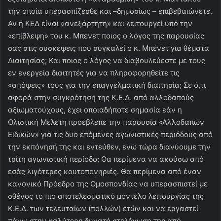
την οποία υπερασπίζεσθε και –δημοσίως – επιβεβαιώνετε.
Αν η ΚΕΔ είναι «ανεξάρτητη» και λειτουργεί υπό την
«επίβλεψη» του κ. Μπενετ ποιος ο λόγος της παρουσίας
σας στις συσκέψεις που συγκαλεί ο κ. Μπένετ για θέματα
Διαιτησίας; Και ποιος ο λόγος να διαβουλεύεστε με τους
εν ενεργεία διαιτητές για να πληροφορηθείτε τις
«απόψεις» τους για την επαγγελματική διαιτησία; Σε ό,τι
αφορά στην συγκρότηση της Κ.Ε.Δ. από αλλοδαπούς
αξιωματούχους, έχει οποιαδήποτε σημασία εάν η
Ολιστική Μελέτη προέβλεπε την παρουσία «Αλλοδαπών
Ειδικών» για τις δυο επόμενες αγωνιστικές περιόδους από
την εκπόνησή της και εντεύθεν, ενώ τώρα διανύουμε την
τρίτη αγωνιστική περίοδο; Θα περίμενα να ακούσω από
εσάς λιγότερες κουτοπονηριές. Θα περίμενα από έναν
κανονικό Πρόεδρο της Ομοσπονδίας να υπερασπιστεί με
σθένος το πιο αποτελεσματικό μοντέλο λειτουργίας της
Κ.Ε.Δ. των τελευταίων (πολλών) ετών και να εργαστεί
πάνω στην καλύτερη δυνατή στελέχωση της από