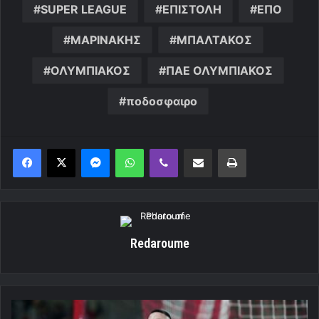
SUPER LEAGUE
ΕΠΙΣΤΟΛΗ
ΕΠΟ
ΜΑΡΙΝΑΚΗΣ
ΜΠΑΛΤΑΚΟΣ
ΟΛΥΜΠΙΑΚΟΣ
ΠΑΕ ΟΛΥΜΠΙΑΚΟΣ
ποδοσφαιρο
Messenger
WhatsApp
Viber
Κοινοποίηση μέσω ηλεκτρονικού ταχυδρομείου
Εκτύπωση
Redaroume
Ποντένσε: