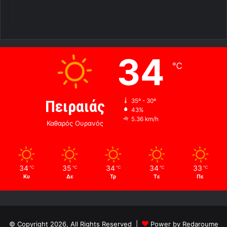
34
℃
Πειραιάς
35º - 30º
43%
5.36 km/h
Καθαρός Ουρανός
34
35
34
34
33
℃
℃
℃
℃
℃
Κυ
Δε
Τρ
Τε
Πε
© Copyright 2026, All Rights Reserved |
Power by Redaroume