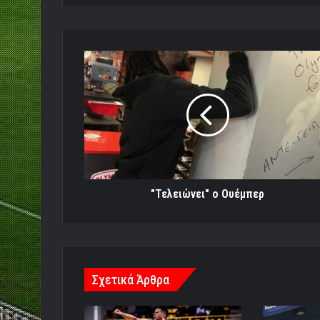
"Τελειώνει"
ο
Ουέμπερ
"Τελειώνει" ο Ουέμπερ
Σχετικά Άρθρα