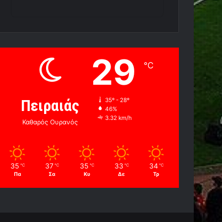
29
℃
Πειραιάς
35º - 28º
46%
3.32 km/h
Καθαρός Ουρανός
35
37
35
33
34
℃
℃
℃
℃
℃
Πα
Σα
Κυ
Δε
Τρ