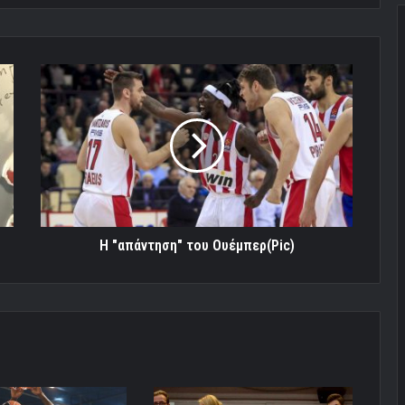
H
"απάντηση"
του
Ουέμπερ(Pic)
H "απάντηση" του Ουέμπερ(Pic)