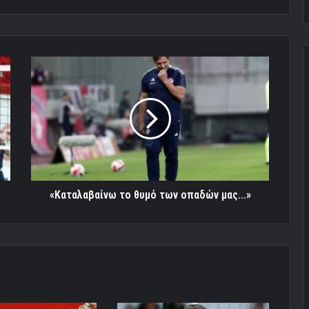
«Καταλαβαίνω
το
θυμό
των
οπαδών
μας...»
«Καταλαβαίνω το θυμό των οπαδών μας...»