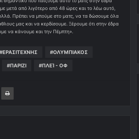
αι σημαντικό που παίζουμε αυτό το ματς στην έδρα
υμε μετά από λιγότερο από 48 ώρες και το λέω αυτό,
ολλά. Πρέπει να μπούμε στο ματς, να τα δώσουμε όλα
θλους μας και να κερδίσουμε. Ξέρουμε ότι στην έδρα
υμε να κάνουμε και την Πέμπτη».
ΕΡΑΣΙΤΕΧΝΗΣ
ΟΛΥΜΠΙΑΚΟΣ
ΠΑΡΙΖΙ
ΠΛΕΊ - ΟΦ
ger
ινοποίηση μέσω ηλεκτρονικού ταχυδρομείου
Εκτύπωση