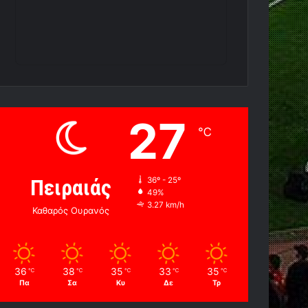
27
℃
Πειραιάς
36º - 25º
49%
3.27 km/h
Καθαρός Ουρανός
36
38
35
33
35
℃
℃
℃
℃
℃
Πα
Σα
Κυ
Δε
Τρ