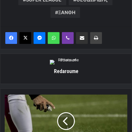
ΞΑΝΘΗ
Messenger
WhatsApp
Viber
Κοινοποίηση μέσω ηλεκτρονικού ταχυδρομείου
Εκτύπωση
Redaroume
Επιβεβαιώνει
ο
Ολυμπιακός
για
ξένους
διαιτητές