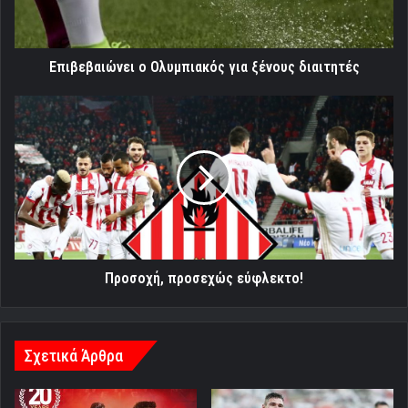
Επιβεβαιώνει ο Ολυμπιακός για ξένους διαιτητές
Προσοχή,
προσεχώς
εύφλεκτο!
Προσοχή, προσεχώς εύφλεκτο!
Σχετικά Άρθρα