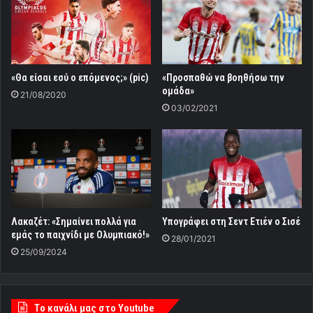
«Θα είσαι εσύ ο επόμενος;» (pic)
«Προσπαθώ να βοηθήσω την
ομάδα»
21/08/2020
03/02/2021
Λακαζέτ: «Σημαίνει πολλά για
Υπογράφει στη Σεντ Ετιέν ο Σισέ
εμάς το παιχνίδι με Ολυμπιακό!»
28/01/2021
25/09/2024
Tο κανάλι μας στο Youtube