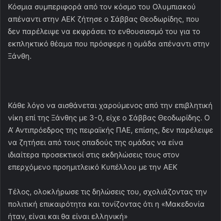
Κόσμια συμπεριφορά από τον κόσμο του Ολυμπιακού
απέναντι στην ΑΕΚ ζήτησε ο Σάββας Θεοδωρίδης, που
δεν παρέλειψε να εκφράσει το ενθουσισσμό του για το
εκπληκτικό θέαμα που πρόσφερε η ομάδα απέναντι στην
Ξάνθη.
Κάθε λόγο να αισθάνεται χαρούμενος από την επιβλητική
νίκη επί της Ξάνθης με 3-0, είχε ο Σάββας Θεοδωρίδης. Ο
Α’ Αντιπρόεδρος της πειραϊκής ΠΑΕ, επίσης, δεν παρέλειψε
να ζητήσει από τους οπαδούς της ομάδας να είνα
ιδιαίτερα προσεκτικοί στις εκδηλώσεις τους στον
επερχόμενο προημιτλεικό Κυπέλλου με την ΑΕΚ
Τέλος, ολοκλήρωσε τις δηλώσεις του, σχολιάζοντας την
πολιτική επικαιρότητα και τονίζοντας ότι η «Μακεδονία
ήταν, είναι και θα είναι ελληνική»