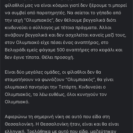
φίλαθλοί μας να είναι κόσμιοι γιατί δεν ξέρουμε τι μπορεί
να συμβεί από παρατηρητές. Να σείεται το γήπεδο από
την ιαχή “Ολυμπιακός”, δεν θέλουμε βεγγαλικά διότι
κινδυνεύει ο σύλλογος με τέτοια πράγματα. Άλλοι
ανάβουν βεγγαλικά και δεν ασχολείται κανείς μαζί τους,
στον Ολυμπιακό είχε πέσει ένας αναπτήρας, στο
Βελιγράδι εμείς φάγαμε 500 αναπτήρες στο κεφάλι και
δεν έγινε τίποτα. Θέλει προσοχή.
Είναι δύο μεγάλες ομάδες, οι φίλαθλοι δεν θα
σταματήσουν να φωνάζουν “Ολυμπιακός”, θα γίνει
ολυμπιακό πανηγύρι την Τετάρτη. Κινδυνεύει ο
Ολυμπιακός, τα λέω ευθέως, όλοι κυνηγούν τον
Ολυμπιακό.
Αφιερώνω τη σημερινή νίκη σε αυτό που είδα στη
Θεσσαλονίκη. Η Θεσσαλονίκη ήταν, είναι και θα είναι
ελληνική. Τρελάθηκα με αυτό που είδα, μαζεύτηκαν