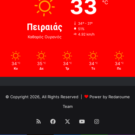
33
℃
Πειραιάς
34º - 31º
51%
4.92 km/h
Καθαρός Ουρανός
34
35
34
34
34
℃
℃
℃
℃
℃
Κυ
Δε
Τρ
Τε
Πε
© Copyright 2026, All Rights Reserved |
Power by Redaroume
Team
RSS
Facebook
X
YouTube
Instagram