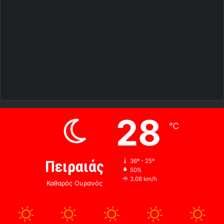
28
℃
Πειραιάς
36º - 25º
50%
3.08 km/h
Καθαρός Ουρανός