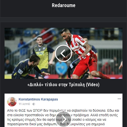
Redaroume
«Διπλό»
τίτλου
στην
Τρίπολη
(Video)
«Διπλό» τίτλου στην Τρίπολη (Video)
Διευκρινίσεις
απο
Καραπαπά