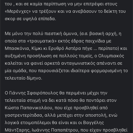
του , και σε καμία περίπτωση να μην επιτρέψει στους
«Μερένχες» να τρέξουν και να ανεβάσουν το δείκτη του
σκορ σε υψηλά επίπεδα.
Με μόνο την πολύ πιεστική άμυνα, (σ.σ. βασική αρχή, η
οποία στα «τραυματικά» εκτός έδρας παιχνίδια με
Μπασκόνια, Κίμκι κι Ερυθρό Αστέρα πήγε … περίπατο) και
αυξημένη προσήλωση σε πολλούς τομείς, ο Ολυμπιακός
καλείται να φανεί αρκετά ανταγωνιστικός απέναντι σε
μία ομάδα, που παρουσιάζεται ιδιαίτερα φορμαρισμένη το
τελευταίο δίμηνο.
Ο Γιάννης Σφαιρόπουλος θα περιμένει μέχρι την
τελευταία στιγμή να δει κατά πόσο θα ποντάρει στον
Κώστα Παπανικολάου, που είχε προσβληθεί από
γαστρεντερίτιδσα, αλλά μετέχει στην αποστολή, ενώ
λογικά ετοιμοπόλεμοι θα είναι και οι Βαγγέλης
Μάντζαρης, Ιωάννης Παπαπέτρου, που είχαν προσβληθεί