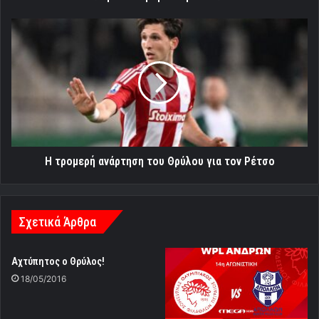
Η
τρομερή
ανάρτηση
του
Θρύλου
για
τον
Ρέτσο
Η τρομερή ανάρτηση του Θρύλου για τον Ρέτσο
Σχετικά Άρθρα
Αχτύπητος ο Θρύλος!
18/05/2016