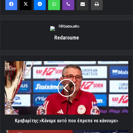
Redaroume
Κραβαρίτης:«Κάναμε
αυτό
που
έπρεπε
να
κάνουμε»
Κραβαρίτης:«Κάναμε αυτό που έπρεπε να κάνουμε»
ΝΟΒ