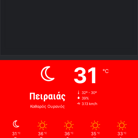
31
℃
Πειραιάς
32º - 30º
39%
3.13 km/h
Καθαρός Ουρανός
31
36
36
35
33
℃
℃
℃
℃
℃