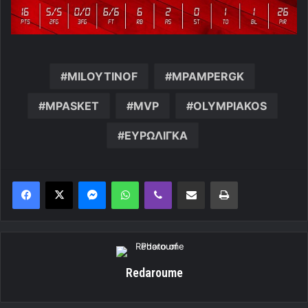
MILOYTINOF
MPAMPERGK
MPASKET
MVP
OLYMPIAKOS
ΕΥΡΩΛΙΓΚΑ
Messenger
WhatsApp
Viber
Κοινοποίηση μέσω ηλεκτρονικού ταχυδρομείου
Εκτύπωση
Redaroume