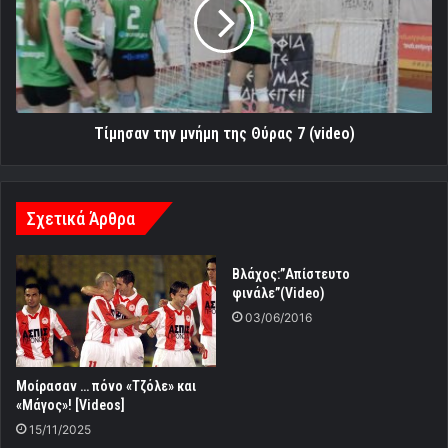
της
Θύρας
7
(video)
Τίμησαν την μνήμη της Θύρας 7 (video)
Σχετικά Άρθρα
Βλάχος:”Απίστευτο
φινάλε”(Video)
03/06/2016
Μοίρασαν … πόνο «Τζόλε» και
«Μάγος»! [Videos]
15/11/2025