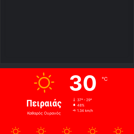
30
℃
Πειραιάς
37º - 29º
48%
1.34 km/h
Καθαρός Ουρανός