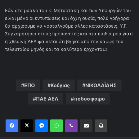
Εάν στο μυαλό του κ. Μητσοτάκη και των Υπουργών του
είναι μόνο οι εντυπώσεις και όχι η ουσία, πολύ γρήγορα
θα αρχίσουμε να νοσταλγούμε άλλες καταστάσεις. Υ.Γ.
Συγχαρητήρια στους προπονητές και στα παιδιά μου γιατί
η χθεσινή ΑΕΛ φαίνεται ότι βγήκε από την κάμψη του
τελευταίου μηνός και τα καλύτερα έρχονται.»
ΕΠΟ
Κούγιας
ΝΙΚΟΛΑΪΔΗΣ
ΠΑΕ ΑΕΛ
ποδοσφαιρο
Messenger
WhatsApp
Viber
Κοινοποίηση μέσω ηλεκτρονικού ταχυδρομείου
Εκτύπωση