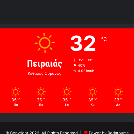
32
℃
Πειραιάς
35º - 30º
40%
4.92 km/h
Καθαρός Ουρανός
35
36
35
35
33
℃
℃
℃
℃
℃
Πε
Πα
Σα
Κυ
Δε
© Copyright 2026, All Rights Reserved |
Power by Redaroume