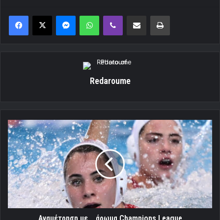
Messenger
WhatsApp
Viber
Κοινοποίηση μέσω ηλεκτρονικού ταχυδρομείου
Εκτύπωση
Redaroume
Αναμέτρηση
με...
άρωμα
Champions
League
Αναμέτρηση με... άρωμα Champions League