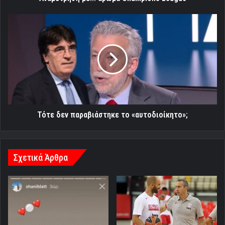
Τότε
δεν
παραβιάστηκε
το
«αυτοδιοίκητο»;
Τότε δεν παραβιάστηκε το «αυτοδιοίκητο»;
Σχετικά Άρθρα