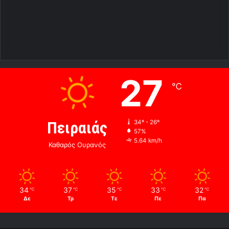
27
℃
Πειραιάς
34º - 26º
57%
5.64 km/h
Καθαρός Ουρανός
34
37
35
33
32
℃
℃
℃
℃
℃
Δε
Τρ
Τε
Πε
Πα