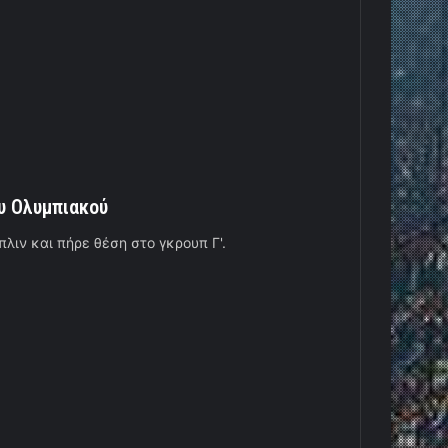
ου Ολυμπιακού
λιν και πήρε θέση στο γκρουπ Γ'.