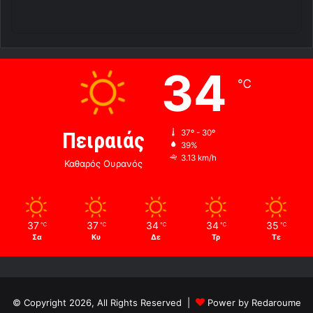
34
℃
Πειραιάς
37º - 30º
39%
3.13 km/h
Καθαρός Ουρανός
37
37
34
34
35
℃
℃
℃
℃
℃
Σα
Κυ
Δε
Τρ
Τε
© Copyright 2026, All Rights Reserved |
Power by Redaroume