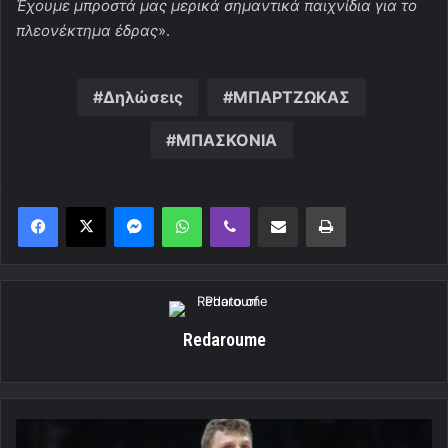
Έχουμε μπροστά μας μερικά σημαντικά παιχνίδια για το
πλεονέκτημα έδρας
».
Δηλώσεις
ΜΠΑΡΤΖΩΚΑΣ
ΜΠΑΣΚΟΝΙΑ
Messenger
WhatsApp
Viber
Κοινοποίηση μέσω ηλεκτρονικού ταχυδρομείου
Εκτύπωση
Redaroume
Έγραψε