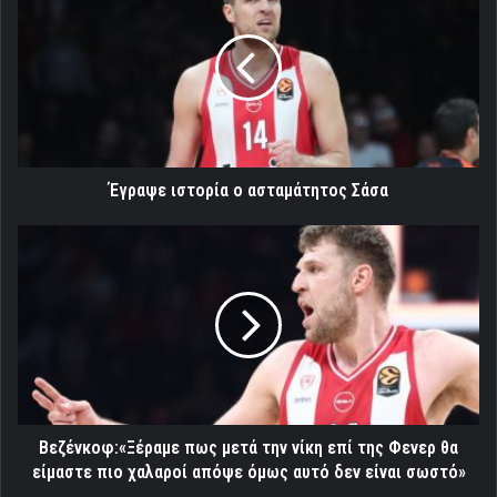
ιστορία
ο
ασταμάτητος
Σάσα
Έγραψε ιστορία ο ασταμάτητος Σάσα
Βεζένκοφ:«Ξέραμε
πως
μετά
την
νίκη
επί
της
Φενερ
θα
είμαστε
Βεζένκοφ:«Ξέραμε πως μετά την νίκη επί της Φενερ θα
πιο
είμαστε πιο χαλαροί απόψε όμως αυτό δεν είναι σωστό»
χαλαροί