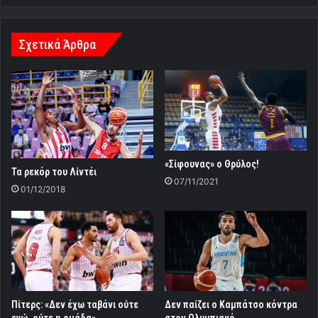
απόψε
όμως
αυτό
Σχετικά Άρθρα
δεν
είναι
σωστό»
«Σίφουνας» ο Θρύλος!
Τα ρεκόρ του Λίντέι
07/11/2021
01/12/2018
Πίτερς: «Δεν έχω ταβάνι ούτε
Δεν παίζει ο Καμπάτσο κόντρα