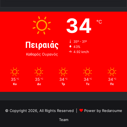
34
℃
Πειραιάς
35º - 31º
43%
4.92 km/h
Καθαρός Ουρανός
35
35
34
34
34
℃
℃
℃
℃
℃
Κυ
Δε
Τρ
Τε
Πε
© Copyright 2026, All Rights Reserved |
Power by Redaroume
Team