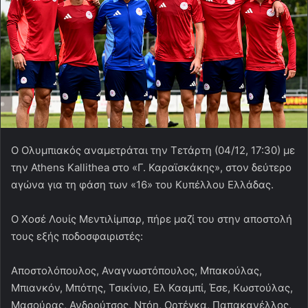
Ο Ολυμπιακός αναμετράται την Τετάρτη (04/12, 17:30) με
την Athens Kallithea στο «Γ. Καραϊσκάκης», στον δεύτερο
αγώνα για τη φάση των «16» του Κυπέλλου Ελλάδας.
Ο Χοσέ Λουίς Μεντιλίμπαρ, πήρε μαζί του στην αποστολή
τους εξής ποδοσφαιριστές:
Αποστολόπουλος, Αναγνωστόπουλος, Μπακούλας,
Μπιανκόν, Μπότης, Τσικίνιο, Ελ Κααμπί, Έσε, Κωστούλας,
Μασούρας, Ανδρούτσος, Ντόη, Ορτέγκα, Παπακανέλλος,