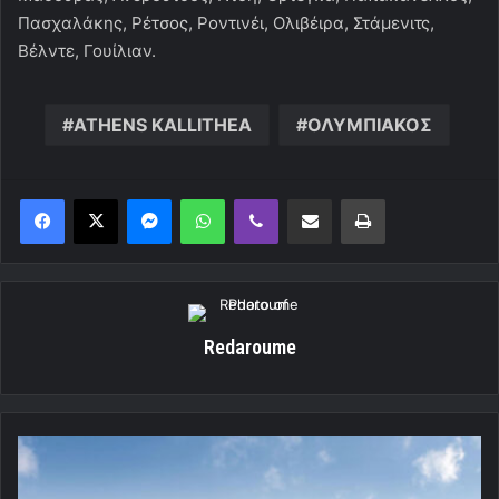
Πασχαλάκης, Ρέτσος, Ροντινέι, Ολιβέιρα, Στάμενιτς,
Βέλντε, Γουίλιαν.
ATHENS KALLITHEA
ΟΛΥΜΠΙΑΚΟΣ
Messenger
WhatsApp
Viber
Κοινοποίηση μέσω ηλεκτρονικού ταχυδρομείου
Εκτύπωση
Redaroume
Euroleague:
Final-
4