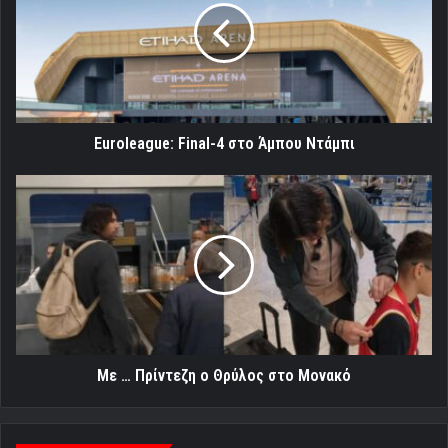
στο
Άμπου
Ντάμπι
Euroleague: Final-4 στο Άμπου Ντάμπι
Με
…
Πρίντεζη
ο
Θρύλος
στο
Μονακό
Με … Πρίντεζη ο Θρύλος στο Μονακό