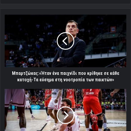
Μπαρτζώκας:«Ήταν
ένα
παιχνίδι
που
κρίθηκε
σε
κάθε
κατοχή-
Τα
εύσημα
Μπαρτζώκας:«Ήταν ένα παιχνίδι που κρίθηκε σε κάθε
στη
κατοχή-Τα εύσημα στη νοοτροπία των παικτών»
νοοτροπία
των
Ιστορικό
παικτών»
ρεκόρ
25
νικών
για
τον
Θρύλο!