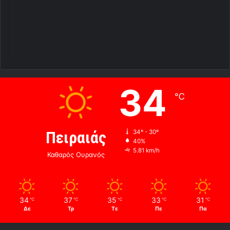
34
℃
Πειραιάς
34º - 30º
40%
5.81 km/h
Καθαρός Ουρανός
34
37
35
33
31
℃
℃
℃
℃
℃
Δε
Τρ
Τε
Πε
Πα