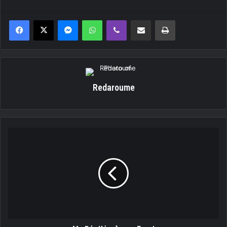
Messenger
WhatsApp
Viber
Κοινοποίηση μέσω ηλεκτρονικού ταχυδρομείου
Εκτύπωση
Redaroume
Με
Ρόι
Κάρολ
στο
Euro!