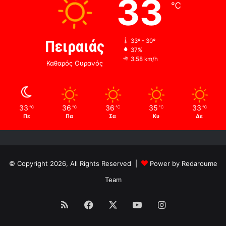
33
℃
Πειραιάς
33º - 30º
37%
3.58 km/h
Καθαρός Ουρανός
33
36
36
35
33
℃
℃
℃
℃
℃
Πε
Πα
Σα
Κυ
Δε
© Copyright 2026, All Rights Reserved |
Power by Redaroume
Team
RSS
Facebook
X
YouTube
Instagram