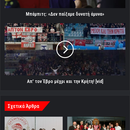
Μπάμπιτς: «Δεν παίξαμε δυνατή άμυνα»
Απ'
τον
Έβρο
μέχρι
και
την
Κρήτη!
[vid]
Απ' τον Έβρο μέχρι και την Κρήτη! [vid]
Σχετικά Άρθρα