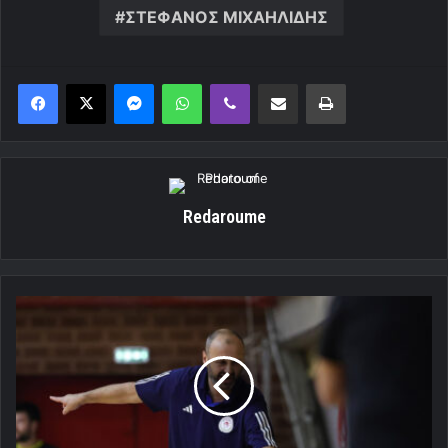
ΣΤΕΦΑΝΟΣ ΜΙΧΑΗΛΙΔΗΣ
Messenger
WhatsApp
Viber
Κοινοποίηση μέσω ηλεκτρονικού ταχυδρομείου
Εκτύπωση
Redaroume
Μπάμπιτς:
«Δεν
παίξαμε
δυνατή
άμυνα»