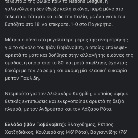
τελευταίο της φιλικό πριν το Nations League, η
γαλανόλευκη δεν έδειξε καλή εικόνα, παρά μόνο στο
τελευταίο τέταρτο και είδε την Ιταλία, με ένα γκολ του
Εσπόζιτο στο 18′ να επικρατεί 1-0 στο Παγκρήτιο.
Μέτρια εικόνα στο μεγαλύτερο μέρος της αναμέτρησης
για το σύνολο του Ιβάν Γιοβάνοβιτς, ο οποίος «πάλεψε»
αρκετά το ματς και βοήθησε στην αλλαγή της εικόνας της
ομάδας, η οποία από το 80′ και μετά απείλησε, έχοντας
δοκάρι με τον Ζαφείρη και ακόμη μία κλασική ευκαιρία
με τον Παυλίδη.
Ντεμπούτο για τον Αλέξανδρο Κυζιρίδη, ο οποίος άφησε
θετικές εντυπώσεις και ενεργοποίησε αρκετά τη δεξιά
πλευρά, με τον Ανδρούτσο και τον Λάζαρο Ρότα.
Ελλάδα (Ιβάν Γιοβάνοβιτς):
Βλαχοδήμος, Ρέτσος,
Χατζηδιάκος, Κουλιεράκης (46′ Ρότα), Βαγιαννίδης (76′