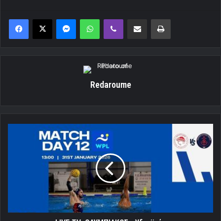
Messenger
WhatsApp
Viber
Κοινοποίηση μέσω ηλεκτρονικού ταχυδρομείου
Εκτύπωση
Redaroume
LIVE
TV:
ΟΛΥΜΠΙΑΚΟΣ
-
Υδραϊκός