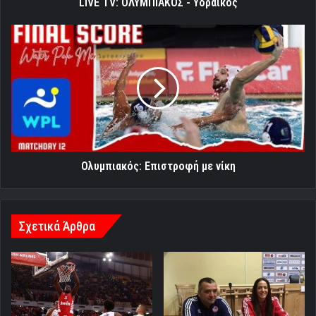
LIVE TV: ΟΛΥΜΠΙΑΚΟΣ - Υδραϊκός
Ολυμπιακός:
Επιστροφή
με
νίκη
Ολυμπιακός: Επιστροφή με νίκη
Σχετικά Άρθρα