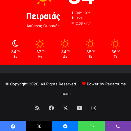
Πειραιάς
34º - 31º
35%
2.68 km/h
Καθαρός Ουρανός
34
37
34
35
36
℃
℃
℃
℃
℃
Σα
Κυ
Δε
Τρ
Τε
© Copyright 2026, All Rights Reserved |
Power by Redaroume
Team
RSS
Facebook
X
YouTube
Instagram