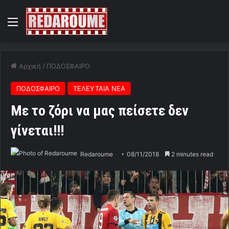
Menu
Αρχική
/
ΠΟΔΟΣΦΑΙΡΟ
ΠΟΔΟΣΦΑΙΡΟ
ΤΕΛΕΥΤΑΙΑ ΝΕΑ
Με το ζόρι να μας πείσετε δεν
γίνεται!!!
Redaroume
08/11/2018
2 minutes read