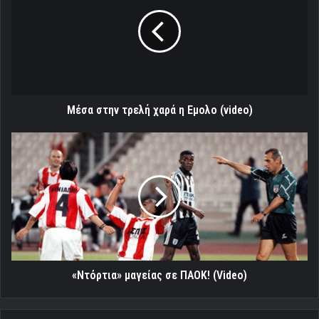
τρελή
χαρά
η
Εμολο
(video)
Μέσα στην τρελή χαρά η Εμολο (video)
«Ντόρτια»
μαγείας
σε
ΠΑΟΚ!
(Video)
«Ντόρτια» μαγείας σε ΠΑΟΚ! (Video)