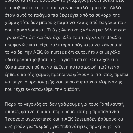
αδιάκοπα εντός συνόρων το γνωρίζουμε. Οι προκλήσεις,
οι προβοκάτσιες, οι προπαγάνδες καλά κρατούν. Αλλά
όταν αυτό το πράγμα πια ξεφεύγει από τα σύνορα της
χώρας τότε δεν μπορείς παρά να κλαις από τα γέλια που
σου προκαλούνται! Τι όχι; Αν κανείς κάνει μια βόλτα στα
“γνωστά” σάιτ και δεν έχει ιδέα του τι έγινε στη βραδιά,
προφανώς γιατί είχε καλύτερα πράγματα να κάνει από
το να δει την ΑΕΚ, θα πίστευε ότι αυτοί ήταν οι μεγάλοι
αδικημένοι της βραδιάς. Πάγια τακτική. Όταν χάνει ο
Ολυμπιακός πρέπει να έρθει η καταστροφή, πρέπει να
έρθει ο κακός χαμός, πρέπει να φύγουν οι παίκτες, πρέπει
να φύγει ο προπονητής και φυσικά φταίει ο Μαρινάκης
που “έχει εγκαταλείψει την ομάδα”.
Παρά το γεγονός ότι δεν γράφουμε για τους “απέναντι”,
απόψε, φτάνει πια και περισσεύει αυτή η προπαγάνδα!
Τέσσερις αγωνιστικές και η ΑΕΚ έχει μηδέν βαθμούς και
συζητούν για “κέρδη”, για “πιθανότητες πρόκρισης” και