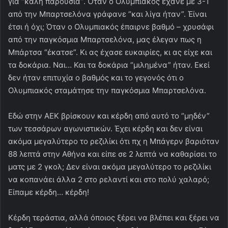
για “καλή παρουσία”. Όταν ο Ολυμπιακός έχανε με 3-1
από την Μπαρτσελόνα γράφανε “και λίγα ήταν”. Έίναι
έτσι ή όχι; Όταν ο Ολυμπιακός έπαιρνε βαθμό – χρυσάφι
από την παγκόσμια Μπαρτσελόνα, μας έλεγαν πως η
Μπάρτσα “έκατσε”. Κι ας έχασε ευκαιρίες, κι ας είχε και
τα δοκάρια. Ναι… Και τα δοκάρια “μιλημένα” ήταν. Εκεί
δεν ήταν επιτυχία ο βαθμός και το γεγονός ότι ο
Ολυμπιακός σταμάτησε την παγκόσμια Μπαρτσελόνα.
Εδώ στην ΑΕΚ βρίσκουν και κέρδη από αυτό το “μηδέν”
των τεσσάρων αγωνιστικών. Έχει κέρδη και δεν είναι
ακόμα μεγαλύτερο το ρεζιλίκι ότι πχ η Μπάγερν βαριόταν
88 λεπτά στην Αθήνα και είπε σε 2 λεπτά να καθαρίσει το
ματς με 2 γκολ; Δεν είναι ακόμα μεγαλύτερο το ρεζιλίκι
να κοπανάει άλλα 2 στο ρελαντί και στο πολύ χαλαρό;
Είπαμε κέρδη… κέρδη!
Κέρδη τεράστια, αλλά όποιος ξέρει να βλέπει και ξέρει να