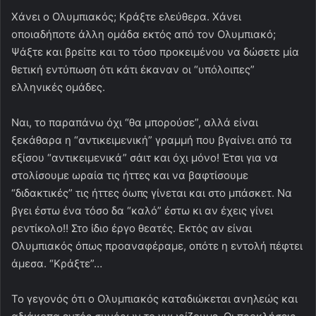
Χάνει ο Ολυμπιακός; Κράξτε ελεύθερα. Χάνει
οποιαδήποτε άλλη ομάδα εκτός από τον Ολυμπιακό;
Ψάξτε και βρείτε και το τόσο προκειμένου να δώσετε μία
θετική εντύπωση ότι κάτι έκαναν οι “υπόλοιπες”
ελληνικές ομάδες.
Ναι, το παραπάνω όχι “θα μπορούσε”, αλλά είναι
ξεκάθαρα η “αντικειμενική” γραμμή που βγαίνει από τα
εξίσου “αντικειμενικά” σάιτ και όχι μόνο! Έτσι για να
στολίσουμε ωραία τις ήττες και να βαφτίσουμε
“διδακτικές” τις ήττες όωπς γίνεται και στο μπάσκετ. Να
βγει έστω ένα τόσο δα “καλό” έστω κι αν έχεις γίνει
ρεντίκολο!! Στο ίδιο έργο θεατές. Εκτός αν είναι
Ολυμπιακός όπως προαναφέραμε, οπότε η εντολή πέφτει
άμεσα. “Κράξτε”…
Το γεγονός ότι ο Ολυμπιακός καταδιώκεται ανηλεώς και