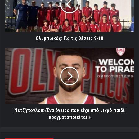
9-
10
Ολυμπιακός: Για τις θέσεις 9-10
Νετζήπογλου:«Ένα
όνειρο
που
είχα
από
μικρό
παιδί
πραγματοποιείται
»
Νετζήπογλου:«Ένα όνειρο που είχα από μικρό παιδί
πραγματοποιείται »