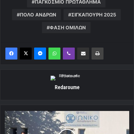
ΠΑΓΚΟΣΜΙΟ ΠΡΩΤΑΘΛΗΜΑ
ΠΟΛΟ ΑΝΔΡΩΝ
ΣΙΓΚΑΠΟΥΡΗ 2025
ΦΑΣΗ ΟΜΙΛΩΝ
Messenger
WhatsApp
Viber
Κοινοποίηση μέσω ηλεκτρονικού ταχυδρομείου
Εκτύπωση
Redaroume
Ολυμπιακός:
Για
τις
θέσεις