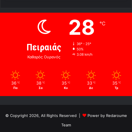
28
℃
Πειραιάς
36º - 25º
50%
3.08 km/h
Καθαρός Ουρανός
36
38
35
33
35
℃
℃
℃
℃
℃
Πα
Σα
Κυ
Δε
Τρ
© Copyright 2026, All Rights Reserved |
Power by Redaroume
Team