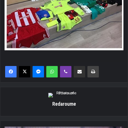
Messenger
WhatsApp
Viber
Κοινοποίηση μέσω ηλεκτρονικού ταχυδρομείου
Εκτύπωση
Redaroume