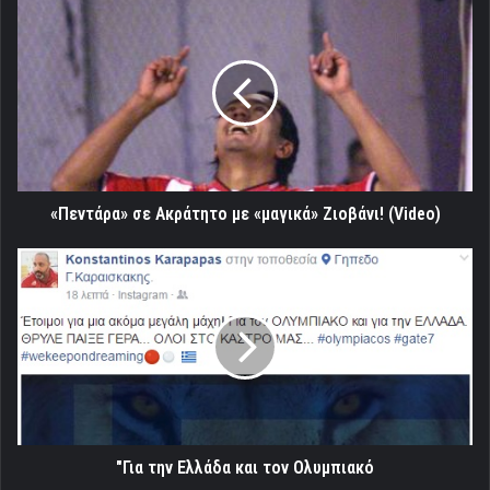
«Πεντάρα»
σε
Ακράτητο
με
«μαγικά»
Ζιοβάνι!
(Video)
«Πεντάρα» σε Ακράτητο με «μαγικά» Ζιοβάνι! (Video)
"Για
την
Ελλάδα
και
τον
Ολυμπιακό
"Για την Ελλάδα και τον Ολυμπιακό