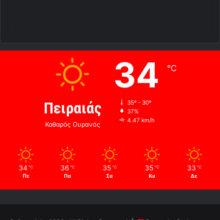
34
℃
Πειραιάς
35º - 30º
37%
4.47 km/h
Καθαρός Ουρανός
34
36
35
35
33
℃
℃
℃
℃
℃
Πε
Πα
Σα
Κυ
Δε