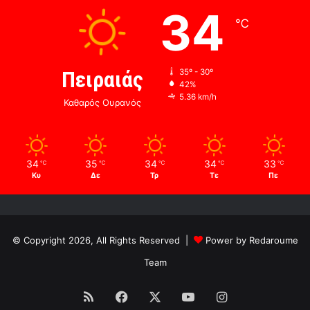
34
℃
Πειραιάς
35º - 30º
42%
5.36 km/h
Καθαρός Ουρανός
34
35
34
34
33
℃
℃
℃
℃
℃
Κυ
Δε
Τρ
Τε
Πε
© Copyright 2026, All Rights Reserved |
Power by Redaroume
Team
RSS
Facebook
X
YouTube
Instagram