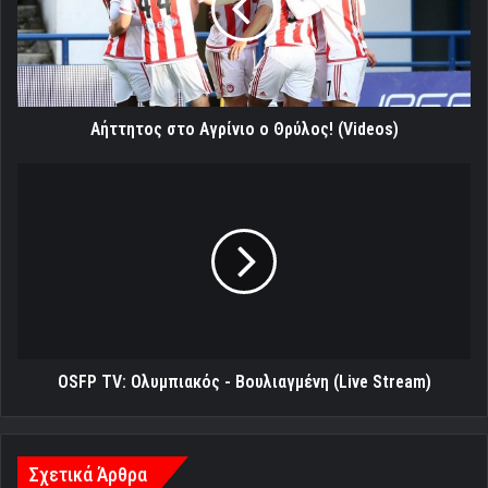
Θρύλος!
(Videos)
Αήττητος στο Αγρίνιο ο Θρύλος! (Videos)
OSFP
TV:
Ολυμπιακός
-
Βουλιαγμένη
(Live
Stream)
OSFP TV: Ολυμπιακός - Βουλιαγμένη (Live Stream)
Σχετικά Άρθρα