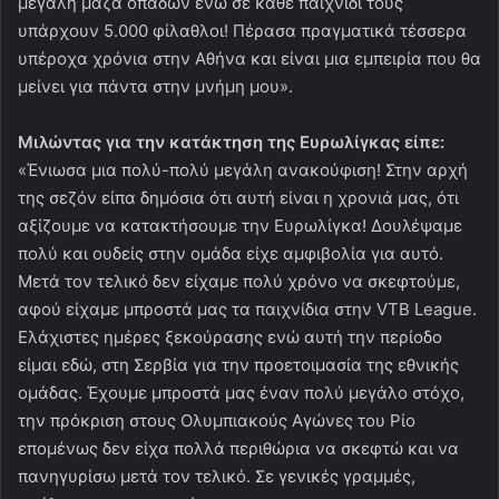
μεγάλη μάζα οπαδών ενώ σε κάθε παιχνίδι τους
υπάρχουν 5.000 φίλαθλοι! Πέρασα πραγματικά τέσσερα
υπέροχα χρόνια στην Αθήνα και είναι μια εμπειρία που θα
μείνει για πάντα στην μνήμη μου».
Μιλώντας για την κατάκτηση της Ευρωλίγκας είπε:
«Ένιωσα μια πολύ-πολύ μεγάλη ανακούφιση! Στην αρχή
της σεζόν είπα δημόσια ότι αυτή είναι η χρονιά μας, ότι
αξίζουμε να κατακτήσουμε την Ευρωλίγκα! Δουλέψαμε
πολύ και ουδείς στην ομάδα είχε αμφιβολία για αυτό.
Μετά τον τελικό δεν είχαμε πολύ χρόνο να σκεφτούμε,
αφού είχαμε μπροστά μας τα παιχνίδια στην VTB League.
Ελάχιστες ημέρες ξεκούρασης ενώ αυτή την περίοδο
είμαι εδώ, στη Σερβία για την προετοιμασία της εθνικής
ομάδας. Έχουμε μπροστά μας έναν πολύ μεγάλο στόχο,
την πρόκριση στους Ολυμπιακούς Αγώνες του Ρίο
επομένως δεν είχα πολλά περιθώρια να σκεφτώ και να
πανηγυρίσω μετά τον τελικό. Σε γενικές γραμμές,