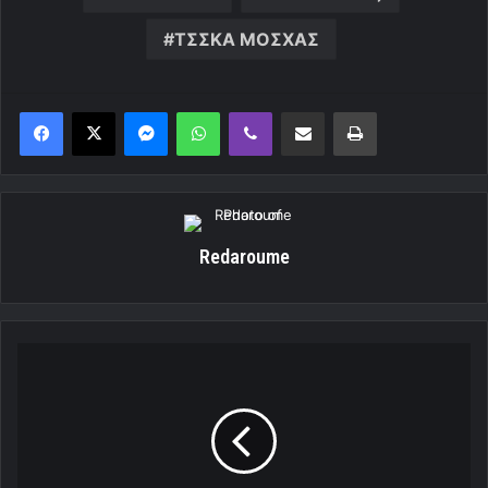
ΤΣΣΚΑ ΜΟΣΧΑΣ
Messenger
WhatsApp
Viber
Κοινοποίηση μέσω ηλεκτρονικού ταχυδρομείου
Εκτύπωση
Redaroume
"Πάτησε"
Αθήνα
ο
Μπίρτς