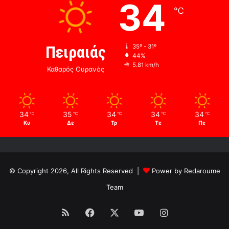
34
℃
Πειραιάς
35º - 31º
44%
5.81 km/h
Καθαρός Ουρανός
34
35
34
34
34
℃
℃
℃
℃
℃
Κυ
Δε
Τρ
Τε
Πε
© Copyright 2026, All Rights Reserved |
Power by Redaroume
Team
RSS
Facebook
X
YouTube
Instagram