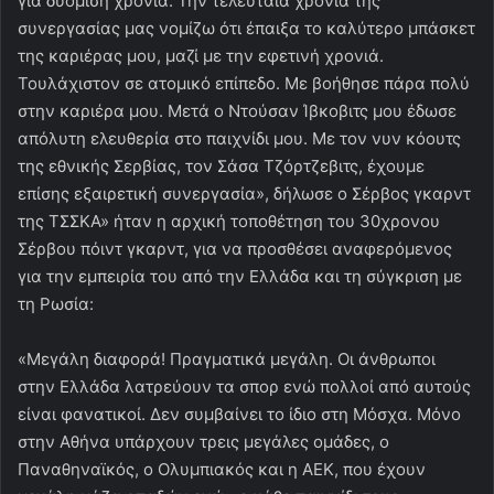
για δυόμιση χρόνια. Την τελευταία χρονιά της
συνεργασίας μας νομίζω ότι έπαιξα το καλύτερο μπάσκετ
της καριέρας μου, μαζί με την εφετινή χρονιά.
Τουλάχιστον σε ατομικό επίπεδο. Με βοήθησε πάρα πολύ
στην καριέρα μου. Μετά ο Ντούσαν Ίβκοβιτς μου έδωσε
απόλυτη ελευθερία στο παιχνίδι μου. Με τον νυν κόουτς
της εθνικής Σερβίας, τον Σάσα Τζόρτζεβιτς, έχουμε
επίσης εξαιρετική συνεργασία», δήλωσε ο Σέρβος γκαρντ
της ΤΣΣΚΑ» ήταν η αρχική τοποθέτηση του 30χρονου
Σέρβου πόιντ γκαρντ, για να προσθέσει αναφερόμενος
για την εμπειρία του από την Ελλάδα και τη σύγκριση με
τη Ρωσία:
«Μεγάλη διαφορά! Πραγματικά μεγάλη. Οι άνθρωποι
στην Ελλάδα λατρεύουν τα σπορ ενώ πολλοί από αυτούς
είναι φανατικοί. Δεν συμβαίνει το ίδιο στη Μόσχα. Μόνο
στην Αθήνα υπάρχουν τρεις μεγάλες ομάδες, ο
Παναθηναϊκός, ο Ολυμπιακός και η ΑΕΚ, που έχουν