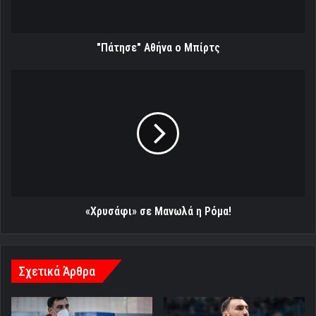
"Πάτησε" Αθήνα ο Μπίρτς
«Χρυσάφι»
σε
Μανωλά
η
Ρόμα!
«Χρυσάφι» σε Μανωλά η Ρόμα!
Σχετικά Άρθρα