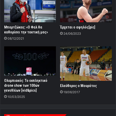
Μπαρτζώκας: «Ο Φαλ θα
Έρχεται ο αψηλός[pic]
καθορίσει την τακτική μας»
24/06/2023
08/12/2021
Ολυμπιακός: Το εκπληκτικό
drone show των 100ών
Ελεύθερος ο Μουράτος
γενεθλίων [vid&pics]
19/06/2017
10/03/2025