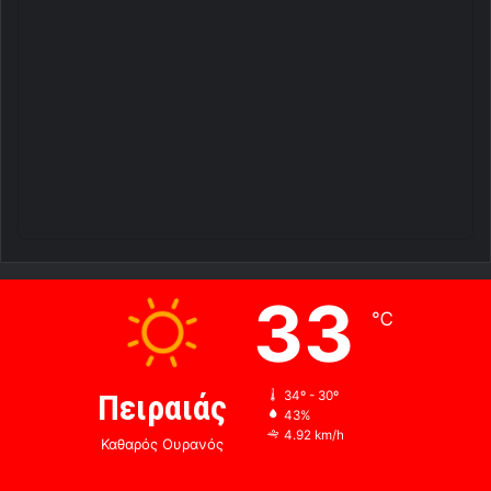
33
℃
Πειραιάς
34º - 30º
43%
4.92 km/h
Καθαρός Ουρανός