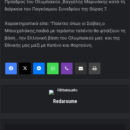
Πρόεδρος του Ολυμπιακού ,Βαγγέλης Μαρινάκης κατά τη
διάρκεια του Παγκόσμιου Συνεδρίου της Θύρας 7.
Χαρακτηριστικά είπε: “Παίκτες όπως οι Σιόβας,ο
Μπουχαλάκης,παιδιά με τεράστιο ταλέντο θα φτιάξουν τη
βάση , την Ελληνική βάση του Ολυμπιακού μας και της
Εθνικής μας μαζί με Καπίνο και Φορτούνη.
Messenger
WhatsApp
Viber
Κοινοποίηση μέσω ηλεκτρονικού ταχυδρομείου
Εκτύπωση
Redaroume
Δίπλα