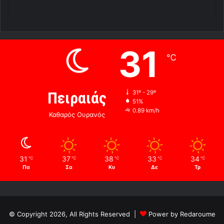
31
℃
Πειραιάς
31º - 29º
51%
0.89 km/h
Καθαρός Ουρανός
31
37
38
33
34
℃
℃
℃
℃
℃
Πα
Σα
Κυ
Δε
Τρ
© Copyright 2026, All Rights Reserved |
Power by Redaroume