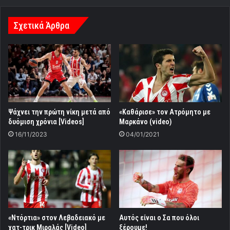
Σχετικά Άρθρα
Ψάχνει την πρώτη νίκη μετά από
«Καθάρισε» τoν Ατρόμητο με
δυόμιση χρόνια [Videos]
Μαρκάνο (video)
16/11/2023
04/01/2021
«Ντόρτια» στον Λεβαδειακό με
Αυτός είναι ο Σα που όλοι
χατ-τρικ Μιραλάς [Video]
ξέρουμε!