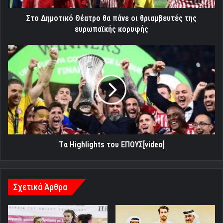
ευρωπαϊκής
κορυφής
Στο Δημοτικό Θέατρο θα πάνε οι θριαμβευτές της
ευρωπαϊκής κορυφής
Tα
Highlights
του
ΕΠΟΥΣ[video]
Tα Highlights του ΕΠΟΥΣ[video]
Σχετικά Άρθρα