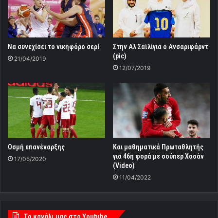
Nα συνεχίσει το νικηφόρο σερί
Στην Αλ Σαϊλίγια ο Ανσαριφάρντ
(pic)
21/04/2019
12/07/2019
Οσμή επανέναρξης
Και μαθηματικά Πρωταθλητής
για 46η φορά με σούπερ Χασάν
17/05/2020
(Video)
11/04/2022
Tο κανάλι μας στο Youtube