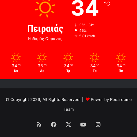
34
℃
Πειραιάς
35º - 31º
45%
5.81 km/h
Καθαρός Ουρανός
34
35
34
34
34
℃
℃
℃
℃
℃
Κυ
Δε
Τρ
Τε
Πε
© Copyright 2026, All Rights Reserved |
Power by Redaroume
Team
RSS
Facebook
X
YouTube
Instagram