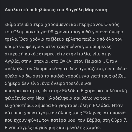
Αναλυτικά οι δηλώσεις του Βαγγέλη Μαρινάκη
:
«Είμαστε ιδιαίτερα χαρούμενοι και περήφανοι. Ο λαός
του Ολυμπιακού για 99 χρόνια τραγουδά για ένα όνειρο
τρελό. Όσα χρόνια ταξίδευα έβλεπα παιδιά από όλο τον
κόσμο να φεύγουν στενοχωρημένοι για ορισμένες
άτυχες ή κακές στιγμές, είτε στην Ιταλία, είτε στην
Αγγλία, στην Ισπανία, στο ΟΑΚΑ, στον Πειραιά… Όταν
ανέλαβα τον Ολυμπιακό-γιατί δεν αγοράζεται, είναι ιδέα-
ήθελα να δω αυτά τα παιδιά χαρούμενα γιατί τους αξίζει.
Σήμερα δεν είναι ένα όνειρο τρελό, είναι
πραγματικότητα, εδώ στην Ελλάδα. Είχαμε μια πολύ καλή
φιλοξενία στη Νέα Φιλαδέλφεια και θέλω να τους
ευχαριστήσω. Σήμερα θα γιορτάσει όλη η Ελλάδα. Ήταν
κάτι που χρωστάγαμε σε όλους τους Έλληνες, στα παιδιά
που έχουν φύγει, τον πατέρα μου, τον Σάββα, στη Θύρα 7.
Είναι στιγμές συγκίνησης και μεγάλης χαράς.