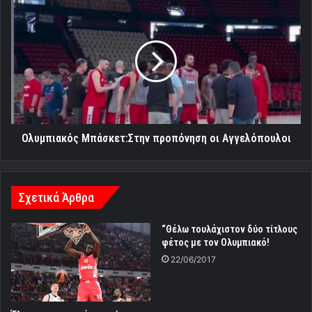
Ολυμπιακός
Μπάσκετ:Στην
προπόνηση
οι
Αγγελόπουλοι
Ολυμπιακός Μπάσκετ:Στην προπόνηση οι Αγγελόπουλοι
Σχετικά Άρθρα
“Θέλω τουλάχιστον δύο τίτλους
φέτος με τον Ολυμπιακό!
22/06/2017