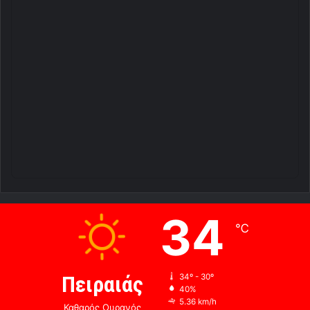
34
℃
Πειραιάς
34º - 30º
40%
5.36 km/h
Καθαρός Ουρανός