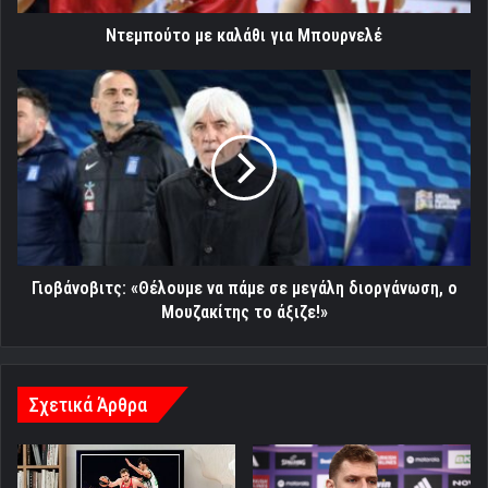
Ντεμπούτο με καλάθι για Μπουρνελέ
Γιοβάνοβιτς:
«Θέλουμε
να
πάμε
σε
μεγάλη
διοργάνωση,
ο
Μουζακίτης
το
Γιοβάνοβιτς: «Θέλουμε να πάμε σε μεγάλη διοργάνωση, ο
άξιζε!»
Μουζακίτης το άξιζε!»
Σχετικά Άρθρα