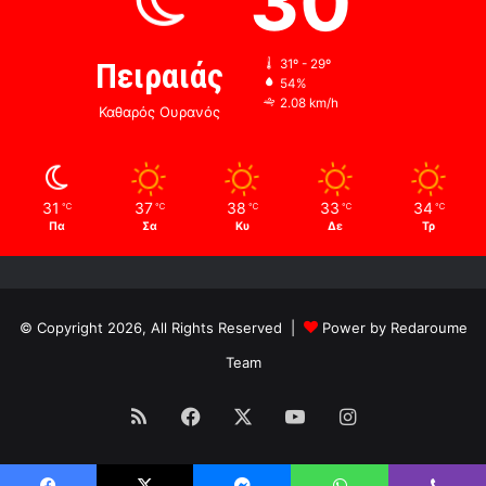
30
Πειραιάς
31º - 29º
54%
2.08 km/h
Καθαρός Ουρανός
31
37
38
33
34
℃
℃
℃
℃
℃
Πα
Σα
Κυ
Δε
Τρ
© Copyright 2026, All Rights Reserved |
Power by Redaroume
Team
RSS
Facebook
X
YouTube
Instagram