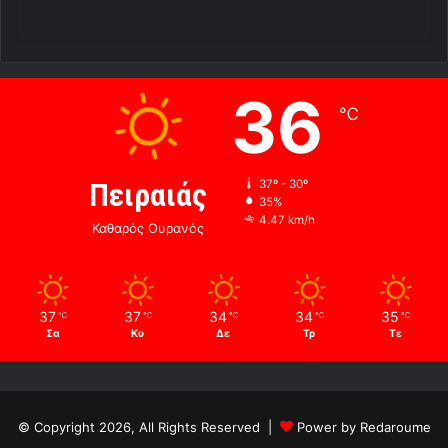
36
℃
Πειραιάς
37º - 30º
35%
4.47 km/h
Καθαρός Ουρανός
37
37
34
34
35
℃
℃
℃
℃
℃
Σα
Κυ
Δε
Τρ
Τε
© Copyright 2026, All Rights Reserved |
Power by Redaroume