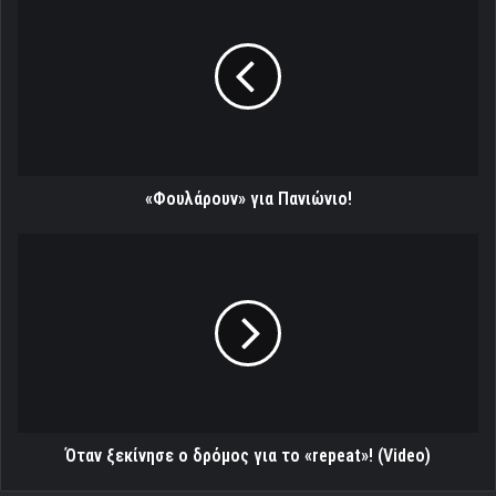
για
Πανιώνιο!
«Φουλάρουν» για Πανιώνιο!
Όταν
ξεκίνησε
ο
δρόμος
για
το
«repeat»!
(Video)
Όταν ξεκίνησε ο δρόμος για το «repeat»! (Video)