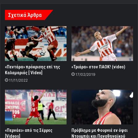
Σχετικά Άρθρα
«Πεντάρα» πρόκρισης επί της
«Τριάρα» στον ΠΑΟΚ! (video)
Καλαμαριάς [ Video]
17/02/2019
11/11/2022
«Περνάει» από τις Σέρρες
Πρόβλημα με Φουρνιέ εν όψει
[Videos]
Ντουμπάι και Παναθηναϊκού