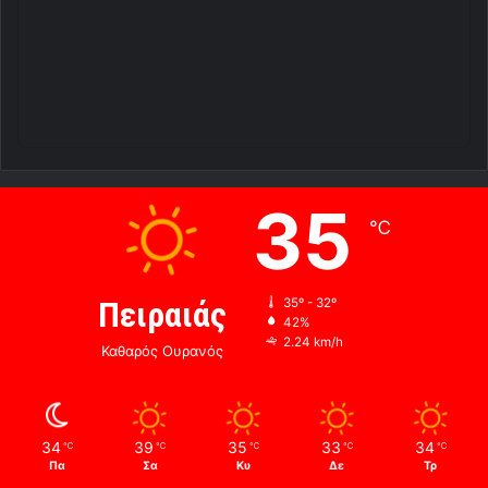
35
℃
Πειραιάς
35º - 32º
42%
2.24 km/h
Καθαρός Ουρανός
34
39
35
33
34
℃
℃
℃
℃
℃
Πα
Σα
Κυ
Δε
Τρ