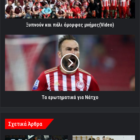
Ξυπνούν και πάλι όμορφες μνήμες(Video)
Τα
ερωτηματικά
για
Νάτχο
Τα ερωτηματικά για Νάτχο
Σχετικά Άρθρα