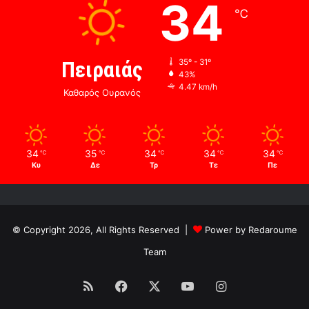
34
℃
Πειραιάς
35º - 31º
43%
4.47 km/h
Καθαρός Ουρανός
34
35
34
34
34
℃
℃
℃
℃
℃
Κυ
Δε
Τρ
Τε
Πε
© Copyright 2026, All Rights Reserved |
Power by Redaroume
Team
RSS
Facebook
X
YouTube
Instagram