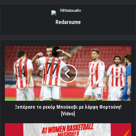
Redaroume
Ξεπέρασε
το
ρεκόρ
Μπούκοβι
με
λάμψη
Φορτούνη!
[Video]
Ξεπέρασε το ρεκόρ Μπούκοβι με λάμψη Φορτούνη!
[Video]
Ολυμπιακός:
Εύκολη