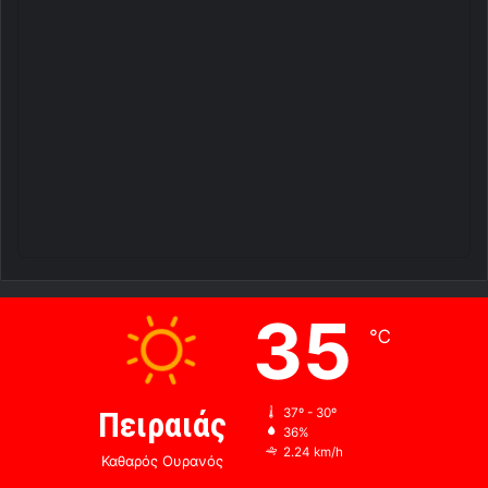
35
℃
Πειραιάς
37º - 30º
36%
2.24 km/h
Καθαρός Ουρανός