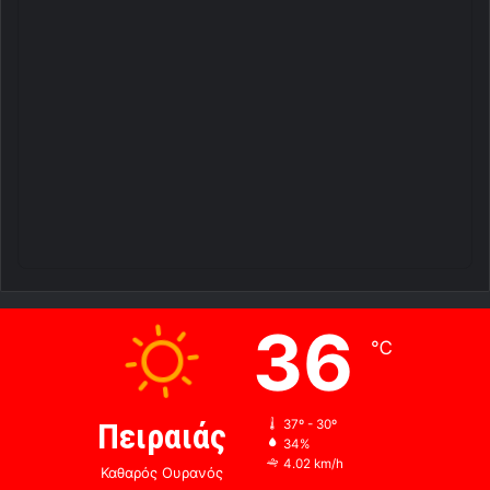
36
℃
Πειραιάς
37º - 30º
34%
4.02 km/h
Καθαρός Ουρανός