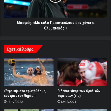
χάνει
ο
Ολυμπιακός!»
Μπαφές: «Με καλό Παπανικολάου δεν χάνει ο
Ολυμπιακός!»
Σχετικά Άρθρα
«Στροφή» στο πρωτάθλημα,
Ο όρκος νίκης των Θρυλικών
κόντρα στον Νηρέα!
κοριτσιών (vid)
16/12/2022
12/12/2021