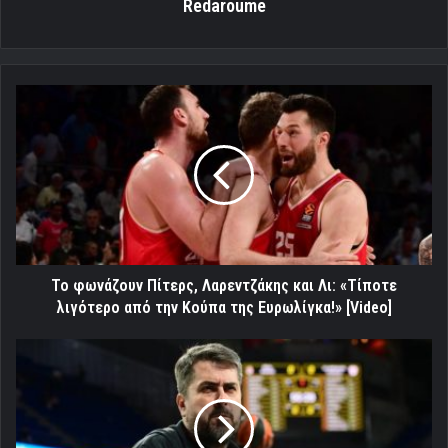
Redaroume
Το
φωνάζουν
Πίτερς,
Λαρεντζάκης
και
Λι:
«Τίποτε
λιγότερο
από
την
Το φωνάζουν Πίτερς, Λαρεντζάκης και Λι: «Τίποτε
Κούπα
λιγότερο από την Κούπα της Ευρωλίγκα!» [Video]
της
Ευρωλίγκα!»
Μπαφές:
[Video]
«Με
καλό
Παπανικολάου
δεν