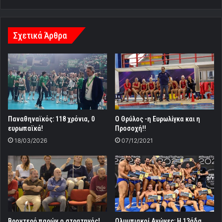
Σχετικά Άρθρα
Παναθηναϊκός: 118 χρόνια, 0
Ο Θρύλος -η Ευρωλίγκα και η
ευρωπαϊκά!
Προσοχή!!
18/03/2026
07/12/2021
Βροντερό παρών ο στρατηγός!
Ολυμπιακοί Αγώνες: Η 13άδα