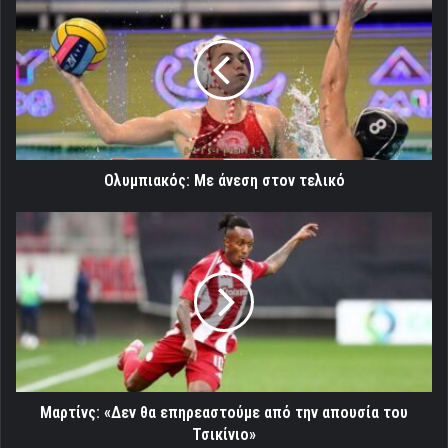
Με
άνεση
στον
τελικό
Ολυμπιακός: Με άνεση στον τελικό
Μαρτίνς:
«Δεν
θα
επηρεαστούμε
από
την
απουσία
του
Τσικίνιο»
Μαρτίνς: «Δεν θα επηρεαστούμε από την απουσία του
Τσικίνιο»