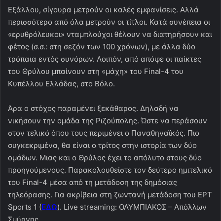
Εξάλλου, σίγουρα μετρούν οι καλές εμφανίσεις. Αλλά
περισσότερο από όλα μετρούν οι τίτλοι. Κατά συνέπεια οι
«ερυθρόλευκοι» νταμπλούχοι θέλουν να διατηρήσουν και
φέτος (σ.σ.: στη σεζόν των 100 χρόνων), με άλλα δύο
τρόπαια εντός συνόρων. Λοιπόν, από απόψε οι παίκτες
του Θρύλου μπαίνουν στη «μάχη» του Final-4 του
Κυπέλλου Ελλάδας, στο Βόλο.
Άρα ο στόχος παραμένει ξεκάθαρος. Δηλαδή να
νικήσουν την ομάδα της Ριζούπολης. Ώστε να περάσουν
στον τελικό όπου τους περιμένει ο Παναθηναϊκός. Πιο
συγκεκριμένα, θα είναι ο τρίτος στην ιστορία των δύο
ομάδων. Μιας και ο Θρύλος έχει το απόλυτο στους δύο
προηγούμενους. Παρακολουθείστε τον δεύτερο ημιτελικό
του Final-4 μέσα από τη μετάδοση της δημόσιας
τηλεόρασης. Για ακρίβεια στη ζωντανή μετάδοση του ΕΡΤ
Sports 1 (
ΕΔΩ
). Live streaming: ΟΛΥΜΠΙΑΚΟΣ – Απόλλων
Σμύρνης.