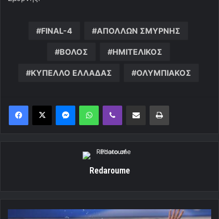
FINAL-4
ΑΠΟΛΛΩΝ ΣΜΥΡΝΗΣ
ΒΟΛΟΣ
ΗΜΙΤΕΛΙΚΟΣ
ΚΥΠΕΛΛΟ ΕΛΛΑΔΑΣ
ΟΛΥΜΠΙΑΚΟΣ
Messenger
WhatsApp
Viber
Κοινοποίηση μέσω ηλεκτρονικού ταχυδρομείου
Εκτύπωση
Redaroume
Ολυμπιακός: