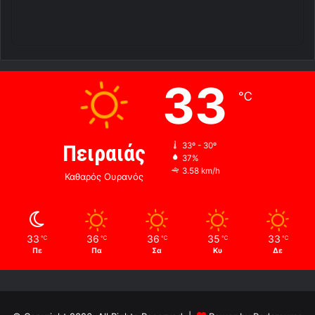
33
℃
Πειραιάς
33º - 30º
37%
3.58 km/h
Καθαρός Ουρανός
33
36
36
35
33
℃
℃
℃
℃
℃
Πε
Πα
Σα
Κυ
Δε