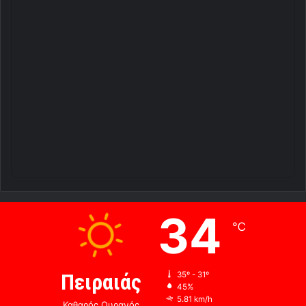
34
℃
Πειραιάς
35º - 31º
45%
5.81 km/h
Καθαρός Ουρανός