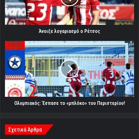
Άνοιξε λογαριασμό ο Ρέτσος
Ολυμπιακός:
Έσπασε
το
«μπλόκο»
του
Περιστερίου!
Ολυμπιακός: Έσπασε το «μπλόκο» του Περιστερίου!
Σχετικά Άρθρα