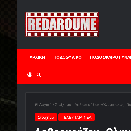
ΑΡΧΙΚΗ
ΠΟΔΟΣΦΑΙΡΟ
ΠΟΔΟΣΦΑΙΡΟ ΓΥΝΑ
Log In
Αναζήτηση
Αρχική
/
Στοίχημα
/
Λεβερκούζεν -Ολυμπιακός: Για
Στοίχημα
ΤΕΛΕΥΤΑΙΑ ΝΕΑ