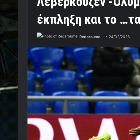
Λεβερκούζεν -Ολυμπ
έκπληξη και το …τ
Redaroume
24/02/2026