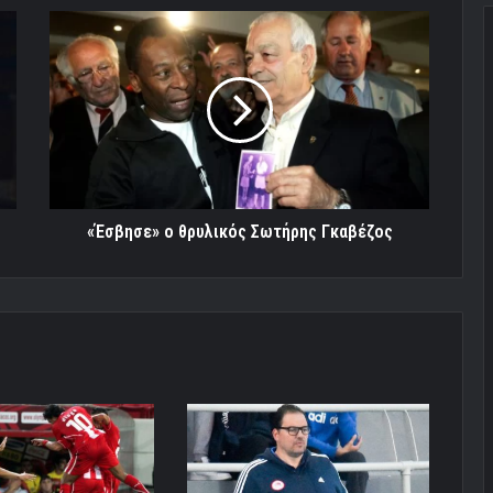
«Έσβησε»
ο
θρυλικός
Σωτήρης
Γκαβέζος
«Έσβησε» ο θρυλικός Σωτήρης Γκαβέζος