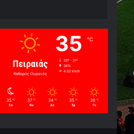
35
℃
Πειραιάς
35º - 31º
34%
4.02 km/h
Καθαρός Ουρανός
35
37
34
35
36
℃
℃
℃
℃
℃
Σα
Κυ
Δε
Τρ
Τε