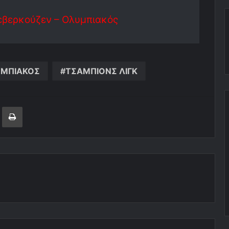
εβερκούζεν – Ολυμπιακός
ΜΠΙΑΚΟΣ
ΤΣΑΜΠΙΟΝΣ ΛΙΓΚ
ger
ινοποίηση μέσω ηλεκτρονικού ταχυδρομείου
Εκτύπωση