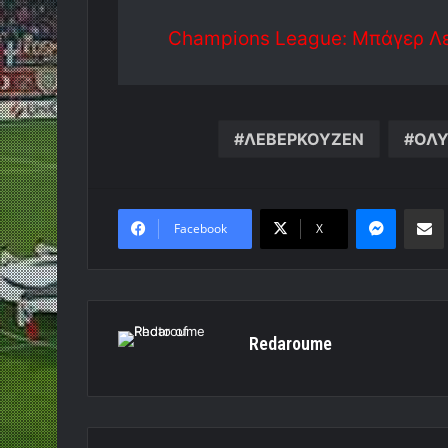
Champions League: Μπάγερ Λ
ΛΕΒΕΡΚΟΥΖΕΝ
ΟΛΥ
Messen
Κο
Facebook
X
Redaroume