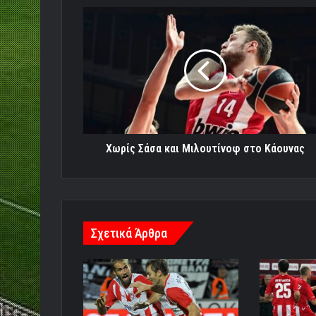
Xωρίς
Σάσα
και
Μιλουτίνοφ
στο
Κάουνας
Xωρίς Σάσα και Μιλουτίνοφ στο Κάουνας
Σχετικά Άρθρα