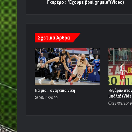
Γκερέρο : "Εχουμε βρεί χημεία"(Video)
Σχετικά Άρθρα
Για μία… αναγκαία νίκη
«Εξάρα» στο
μπάλα! (Vide
05/11/2020
23/09/2019