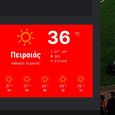
36
℃
Πειραιάς
37º - 30º
36%
3.13 km/h
Καθαρός Ουρανός
37
37
34
34
35
℃
℃
℃
℃
℃
Σα
Κυ
Δε
Τρ
Τε