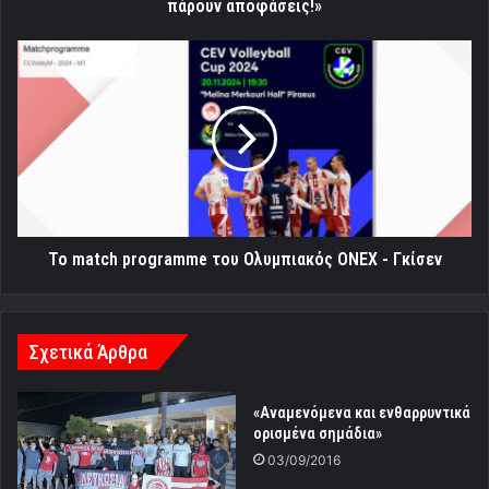
πάρουν αποφάσεις!»
Το
match
programme
του
Ολυμπιακός
ΟΝΕΧ
-
Γκίσεν
Το match programme του Ολυμπιακός ΟΝΕΧ - Γκίσεν
Σχετικά Άρθρα
«Αναμενόμενα και ενθαρρυντικά
ορισμένα σημάδια»
03/09/2016