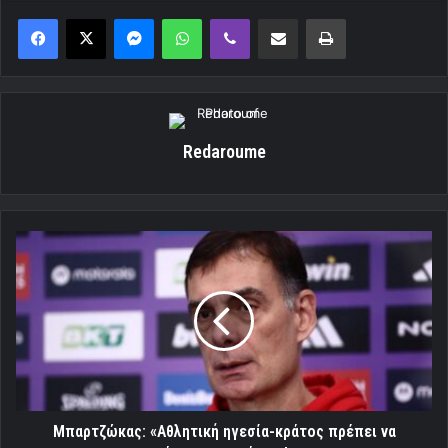
Messenger
WhatsApp
Viber
Κοινοποίηση μέσω ηλεκτρονικού ταχυδρομείου
Εκτύπωση
Redaroume
Μπαρτζώκας:
«Αθλητική
ηγεσία-
κράτος
πρέπει
να
πάρουν
αποφάσεις!»
Μπαρτζώκας: «Αθλητική ηγεσία-κράτος πρέπει να