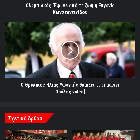
Ολυμπιακός: Έφυγε από τη ζωή η Ευγενία
Κωνσταντινίδου
Ο
Θρυλικός
Ηλίας
Υφαντής
θυμίζει
τι
σημαίνει
Θρύλος[video]
Ο Θρυλικός Ηλίας Υφαντής θυμίζει τι σημαίνει
Θρύλος[video]
Σχετικά Άρθρα