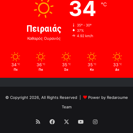
34
℃
Πειραιάς
35º - 30º
37%
4.92 km/h
Καθαρός Ουρανός
34
36
35
35
33
℃
℃
℃
℃
℃
Πε
Πα
Σα
Κυ
Δε
© Copyright 2026, All Rights Reserved |
Power by Redaroume
Team
RSS
Facebook
X
YouTube
Instagram