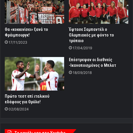
Θα «κοκκινίσει» ξανά το
Έφτασε Σαμπαντέλ ο
Φράιμπουργκ!
Ολυμπιακός με φόντο το
τρόπαιο
17/11/2023
17/04/2019
Επέστρεψαν οι διεθνείς
-Ικανοποιημένος ο Μπλατ
18/09/2018
Πρώτο τεστ επί ιταλικού
εδάφους για Θρύλο!
02/08/2024
Tο κανάλι μας στο Youtube