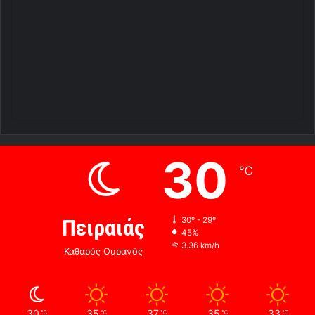
30
℃
Πειραιάς
30º - 29º
45%
3.36 km/h
Καθαρός Ουρανός
30
35
37
35
33
℃
℃
℃
℃
℃