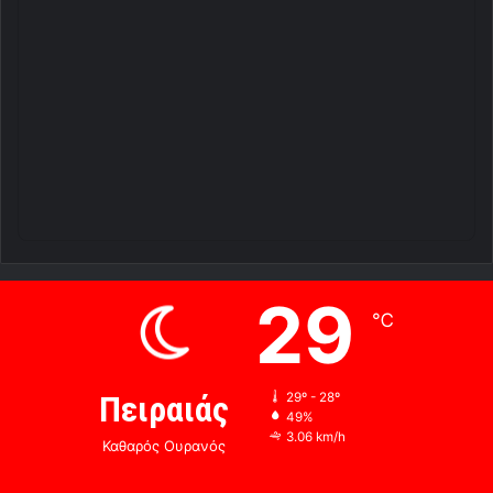
29
℃
Πειραιάς
29º - 28º
49%
3.06 km/h
Καθαρός Ουρανός