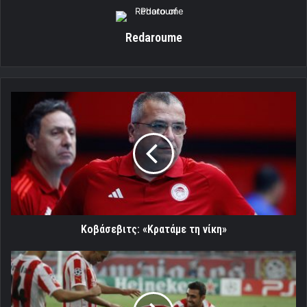
Redaroume
Κοβάσεβιτς:
«Κρατάμε
τη
νίκη»
Κοβάσεβιτς: «Κρατάμε τη νίκη»
Η
βραδιά
όπου
ο