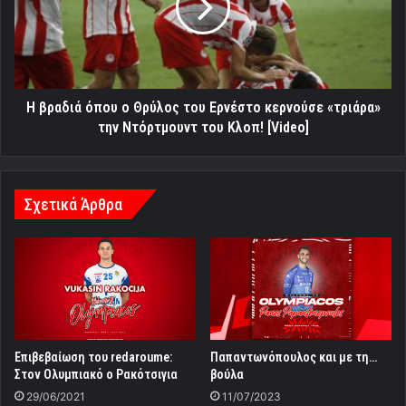
Θρύλος
του
Ερνέστο
κερνούσε
«τριάρα»
την
Η βραδιά όπου ο Θρύλος του Ερνέστο κερνούσε «τριάρα»
Ντόρτμουντ
την Ντόρτμουντ του Κλοπ! [Video]
του
Κλοπ!
[Video]
Σχετικά Άρθρα
Επιβεβαίωση του redaroume:
Παπαντωνόπουλος και με τη…
Στον Ολυμπιακό ο Ρακότσιγια
βούλα
29/06/2021
11/07/2023