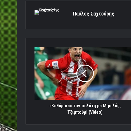
Παύλος Σαχτούρης
«Καθάρισε»
τον
πελάτη
με
Μιραλάς,
Τζιμπούρ!
(Video)
«Καθάρισε» τον πελάτη με Μιραλάς,
Τζιμπούρ! (Video)