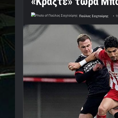
«Κράξτε» τώρα Μπο
Παύλος Σαχτούρης
1