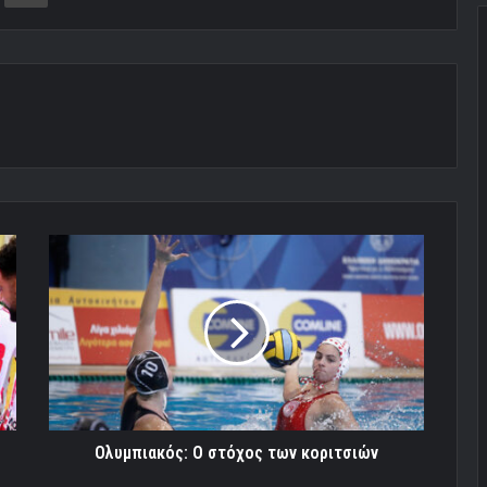
Ολυμπιακός:
Ο
στόχος
των
κοριτσιών
Ολυμπιακός: Ο στόχος των κοριτσιών