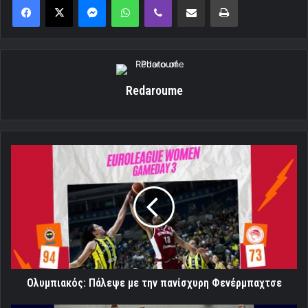
Redaroume
Ολυμπιακός:
Πάλεψε
με
την
πανίσχυρη
Φενέρμπαχτσε
Ολυμπιακός: Πάλεψε με την πανίσχυρη Φενέρμπαχτσε