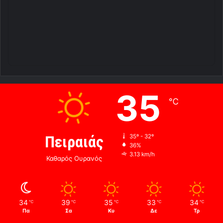
35
℃
Πειραιάς
35º - 32º
36%
3.13 km/h
Καθαρός Ουρανός
34
39
35
33
34
℃
℃
℃
℃
℃
Πα
Σα
Κυ
Δε
Τρ